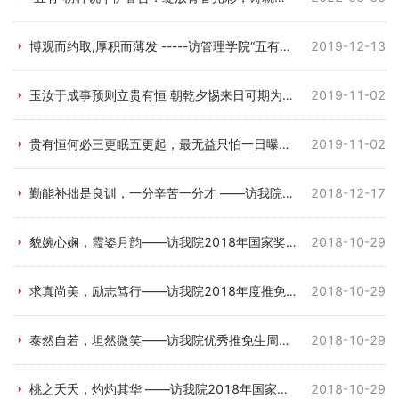
博观而约取,厚积而薄发 -----访管理学院“五有榜样”徐雨薇
2019-12-13
玉汝于成事预则立贵有恒 朝乾夕惕来日可期为前程 ——访我院国家奖学金获得者及优秀推...
2019-11-02
贵有恒何必三更眠五更起，最无益只怕一日曝十日寒 ——访我院国家级奖学金获得者马瑶
2019-11-02
勤能补拙是良训，一分辛苦一分才 ——访我院山东省英语翻译大赛优秀获奖学子付开营
2018-12-17
貌婉心娴，霞姿月韵——访我院2018年国家奖学金获得者刘霞
2018-10-29
求真尚美，励志笃行——访我院2018年度推免生杨亚飞
2018-10-29
泰然自若，坦然微笑——访我院优秀推免生周位纱
2018-10-29
桃之夭夭，灼灼其华 ——访我院2018年国家奖学金获得者田庭宁
2018-10-29